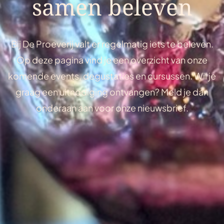
samen beleven
Bij De Proeverij valt er regelmatig iets te beleven.
Op deze pagina vind je een overzicht van onze
komende events, degustaties en cursussen. Wil je
graag een uitnodiging ontvangen? Meld je dan
onderaan aan voor onze
nieuwsbrief
.